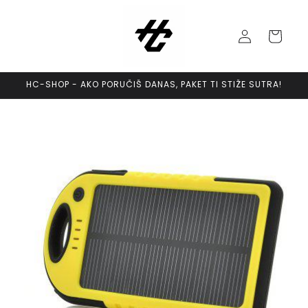
Skip to
content
Log
Cart
in
HC-SHOP - AKO PORUČIŠ DANAS, PAKET TI STIŽE SUTRA!
Skip to
product
information