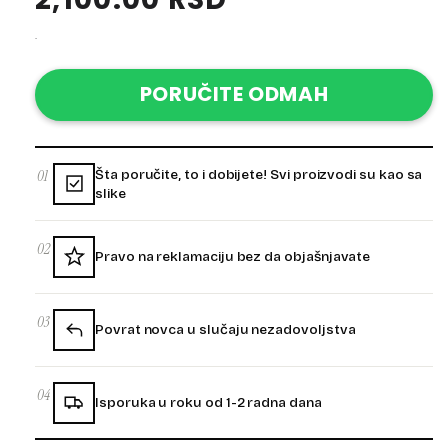
price
.
PORUČITE ODMAH
01
Šta poručite, to i dobijete! Svi proizvodi su kao sa
slike
02
Pravo na reklamaciju bez da objašnjavate
03
Povrat novca u slučaju nezadovoljstva
04
Isporuka u roku od 1-2 radna dana