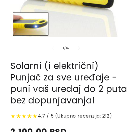
of
1
/
14
Solarni (i električni)
Punjač za sve uređaje -
puni vaš uređaj do 2 puta
bez dopunjavanja!
★★★★★
4.7 / 5 (Ukupno recenzija: 212)
Regular
2,100.00 RSD