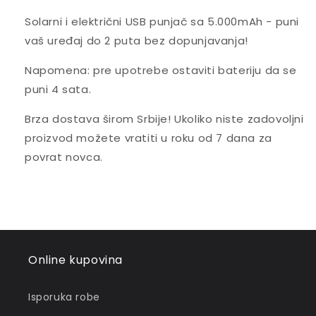
Solarni i električni USB punjač sa 5.000mAh - puni
vaš uređaj do 2 puta bez dopunjavanja!
Napomena: pre upotrebe ostaviti bateriju da se
puni 4 sata.
Brza dostava širom Srbije! Ukoliko niste zadovoljni
proizvod možete vratiti u roku od 7 dana za
povrat novca.
Online kupovina
Isporuka robe