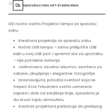
04
Isporuka u roku od 1-2 radna dana
LED noćno svetlo Projektor lampa za spavaću
sobu
Kreativna projekcija za spavaću sobu
Noćna USB lampa – samo priključite USB
kabl u svoj USB port i spremni ste za upotrebu
– nije potrebna baterija
Jedinstveno vizuelno iskustvo: savršeno za
zabave, okupljanja i elegantne fotografije
Izravnavajuća, prirodna svetlost koja ne
treperi. Kroz fokusirano svetlo usmereno
napred i dole od središnje linije, sposobno je
da stvori toplu atmosferu.
Svetlost projektora prebacuje do prelepog