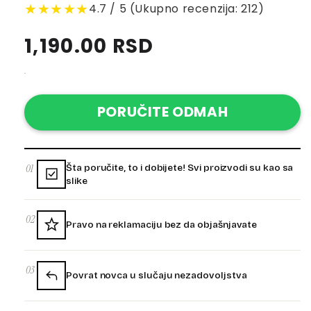
★★★★★
4.7 / 5 (Ukupno recenzija: 212)
Regular
1,190.00 RSD
price
.
PORUČITE ODMAH
01
Šta poručite, to i dobijete! Svi proizvodi su kao sa
slike
02
Pravo na reklamaciju bez da objašnjavate
03
Povrat novca u slučaju nezadovoljstva