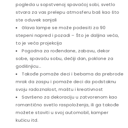
pogleda u sopstvenoj spavaćoj sobi, svetlo
stvara za vas prelepu atmosferu baš kao što
ste oduvek sanjali
Glava lampe se može podesiti za 90
stepeni napred i pozadi – Što je daljina veća,
to je veća projekcija
Pogodna za rođendane, zabavu, dekor
sobe, spavaću sobu, dečiji dan, poklone za
godišnjicu…
Takođe pomaže deci i bebama da prebrode
mrak da zaspu i pomaže deci da podstaknu
svoju radoznalost, maštu i kreativnost
Savršeno za dekoraciju u zatvorenom kao
romantično svetlo raspoloženja, ili ga takođe
možete staviti u svoj automobil, kamper
kućicu itd.