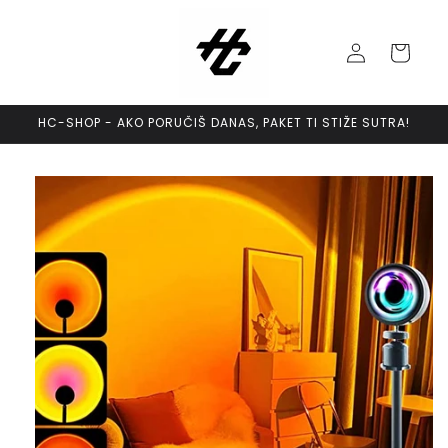
Skip to
content
Log
Cart
in
HC-SHOP - AKO PORUČIŠ DANAS, PAKET TI STIŽE SUTRA!
Skip to
product
information