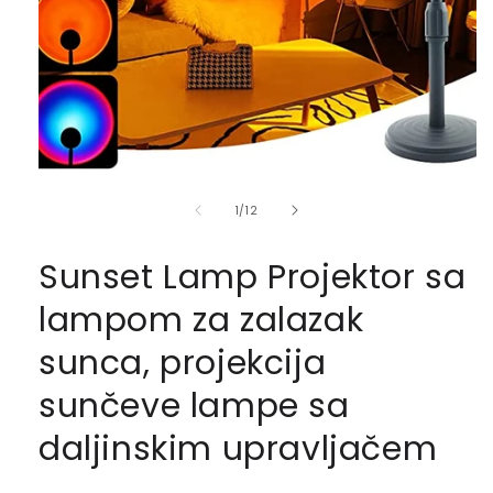
of
1
/
12
Sunset Lamp Projektor sa
lampom za zalazak
sunca, projekcija
sunčeve lampe sa
daljinskim upravljačem