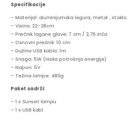
Specifikacije
:
– Materijal: aluminijumska legura, metal , staklo
– Visina: 22–28cm
– Prečnik lagane glave: 7 cm / 2,76 inča
– Osnovni prečnik: 10 cm
– Dužina USB kabla: 1m
– Snaga: 5W (niska potrošnja energije)
– Napon: 5V
– Težina lampe: 480g
Paket sadrži:
– 1 x Sunset lampu
– 1 x USB kabl