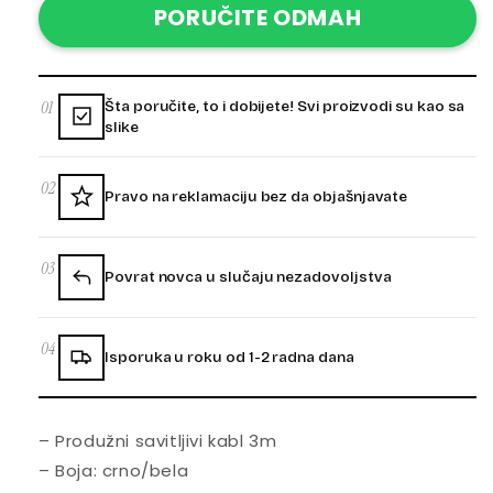
PORUČITE ODMAH
01
Šta poručite, to i dobijete! Svi proizvodi su kao sa
slike
02
Pravo na reklamaciju bez da objašnjavate
03
Povrat novca u slučaju nezadovoljstva
04
Isporuka u roku od 1-2 radna dana
– Produžni savitljivi kabl 3m
– Boja: crno/bela