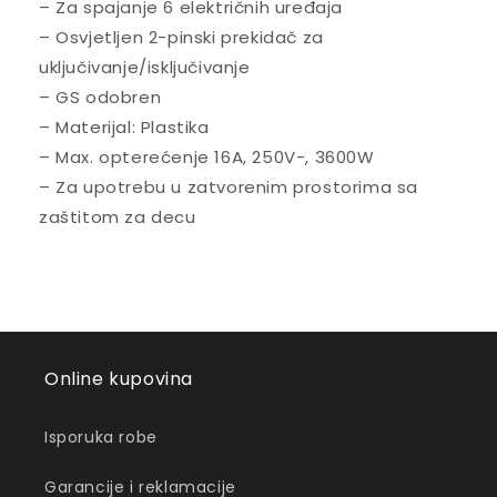
– Za spajanje 6 električnih uređaja
– Osvjetljen 2-pinski prekidač za
uključivanje/isključivanje
– GS odobren
– Materijal: Plastika
– Max. opterećenje 16A, 250V-, 3600W
– Za upotrebu u zatvorenim prostorima sa
zaštitom za decu
Online kupovina
Isporuka robe
Garancije i reklamacije