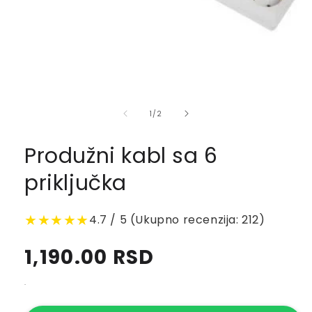
of
1
/
2
Produžni kabl sa 6
priključka
★★★★★
4.7 / 5 (Ukupno recenzija: 212)
Regular
1,190.00 RSD
price
.