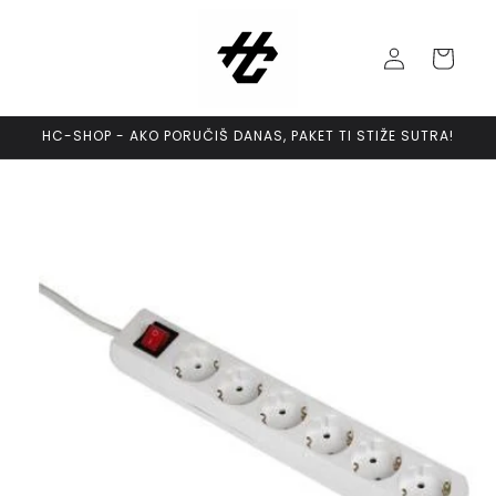
Skip to
content
Log
Cart
in
HC-SHOP - AKO PORUČIŠ DANAS, PAKET TI STIŽE SUTRA!
Skip to
product
information