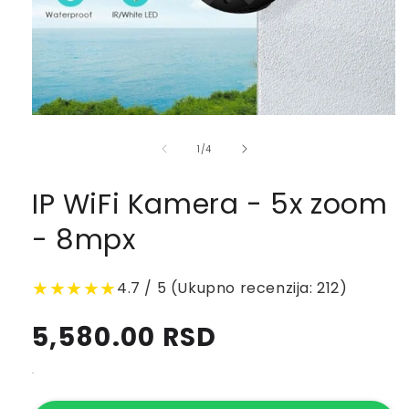
of
1
/
4
IP WiFi Kamera - 5x zoom
- 8mpx
★★★★★
4.7 / 5 (Ukupno recenzija: 212)
Regular
5,580.00 RSD
price
.