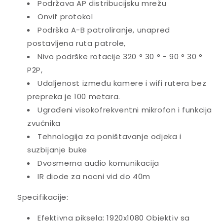
Podržava AP distribucijsku mrežu
Onvif protokol
Podrška A-B patroliranje, unapred
postavljena ruta patrole,
Nivo podrške rotacije 320 ° 30 ° - 90 ° 30 °
P2P,
Udaljenost između kamere i wifi rutera bez
prepreka je 100 metara.
Ugrađeni visokofrekventni mikrofon i funkcija
zvučnika
Tehnologija za poništavanje odjeka i
suzbijanje buke
Dvosmerna audio komunikacija
IR diode za nocni vid do 40m
Specifikacije:
Efektivna piksela: 1920x1080 Objektiv sa