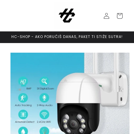
Skip to
content
Log
Cart
in
HC-SHOP - AKO PORUČIŠ DANAS, PAKET TI STIŽE SUTRA!
Skip to
product
information