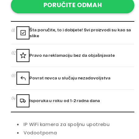
PORUČITE ODMAH
01
Šta poručite, to i dobijete! Svi proizvodi su kao sa
slike
02
Pravo na reklamaciju bez da objašnjavate
03
Povrat novca u slučaju nezadovoljstva
04
Isporuka u roku od 1-2 radna dana
IP WiFi kamera za spoljnu upotrebu
Vodootporna