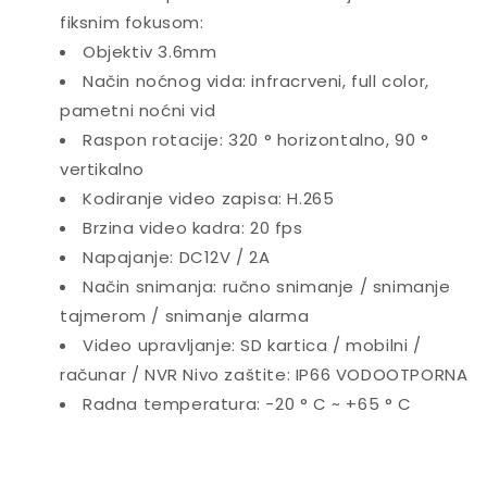
fiksnim fokusom:
Objektiv 3.6mm
Način noćnog vida: infracrveni, full color,
pametni noćni vid
Raspon rotacije: 320 ° horizontalno, 90 °
vertikalno
Kodiranje video zapisa: H.265
Brzina video kadra: 20 fps
Napajanje: DC12V / 2A
Način snimanja: ručno snimanje / snimanje
tajmerom / snimanje alarma
Video upravljanje: SD kartica / mobilni /
računar / NVR Nivo zaštite: IP66 VODOOTPORNA
Radna temperatura: -20 ° C ~ +65 ° C