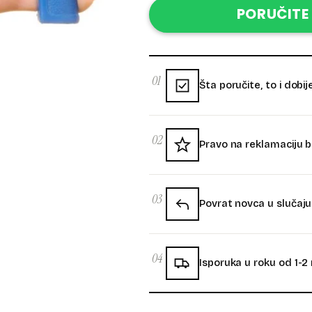
PORUČITE
01
Šta poručite, to i dobij
02
Pravo na reklamaciju 
03
Povrat novca u slučaj
04
Isporuka u roku od 1-