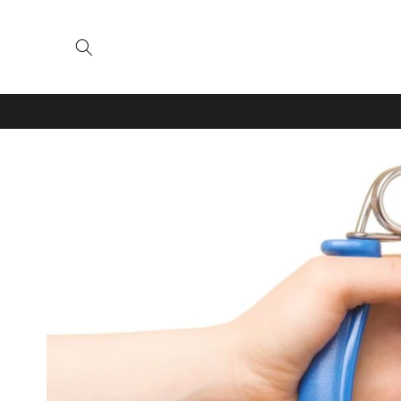
Skip to
content
Skip to
product
information