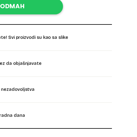
 ODMAH
ete! Svi proizvodi su kao sa slike
bez da objašnjavate
u nezadovoljstva
2 radna dana