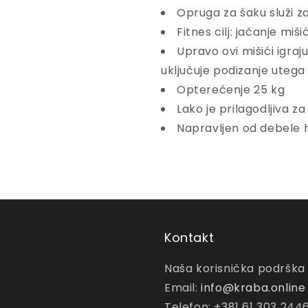
Opruga za šaku služi za
Fitnes cilj: jačanje miš
Upravo ovi mišići igraj
uključuje podizanje utega
Opterećenje 25 kg
Lako je prilagodljiva z
Napravljen od debele 
Kontakt
Naša korisnička podrška
Email:
info@kraba.online
Telefon: +381 61 303 244