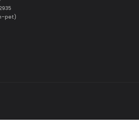
22935
n–pet)