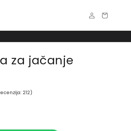
Log
Cart
in
a za jačanje
ecenzija: 212)