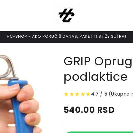
HC-SHOP - AKO PORUČIŠ DANAS, PAKET TI STIŽE SUTRA!
GRIP Oprug
podlaktice
★★★★★
4.7 / 5 (Ukupno r
Regular
540.00 RSD
price
.