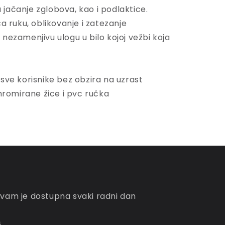
 jačanje zglobova, kao i podlaktice.
ića ruku, oblikovanje i zatezanje
u nezamenjivu ulogu u bilo kojoj vežbi koja
a sve korisnike bez obzira na uzrast
hromirane žice i pvc ručka
 vam je dostupna svaki radni dan
6