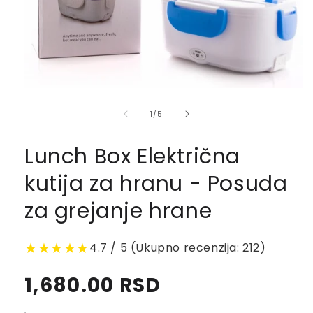
of
1
/
5
Lunch Box Električna
kutija za hranu - Posuda
za grejanje hrane
★★★★★
4.7 / 5 (Ukupno recenzija: 212)
Regular
1,680.00 RSD
.