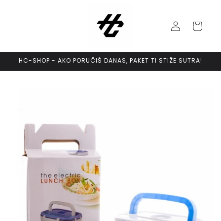
Skip to
content
Log
Cart
in
HC-SHOP - AKO PORUČIŠ DANAS, PAKET TI STIŽE SUTRA!
Skip to
product
information