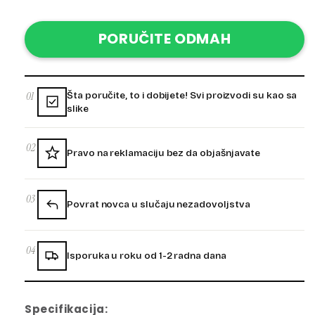
price
PORUČITE ODMAH
01
Šta poručite, to i dobijete! Svi proizvodi su kao sa
slike
02
Pravo na reklamaciju bez da objašnjavate
03
Povrat novca u slučaju nezadovoljstva
04
Isporuka u roku od 1-2 radna dana
Specifikacija: