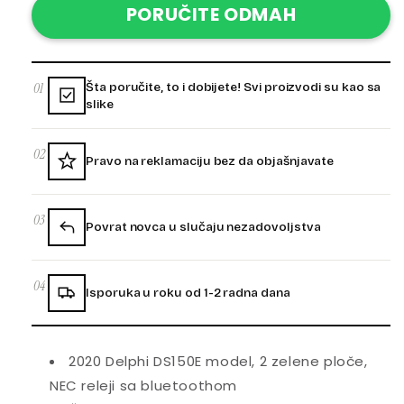
PORUČITE ODMAH
01
Šta poručite, to i dobijete! Svi proizvodi su kao sa
slike
02
Pravo na reklamaciju bez da objašnjavate
03
Povrat novca u slučaju nezadovoljstva
04
Isporuka u roku od 1-2 radna dana
2020 Delphi DS150E model, 2 zelene ploče,
NEC releji sa bluetoothom