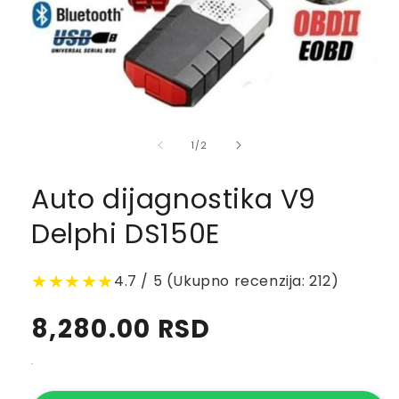
of
1
/
2
Auto dijagnostika V9
Delphi DS150E
★★★★★
4.7 / 5 (Ukupno recenzija: 212)
Regular
8,280.00 RSD
price
.