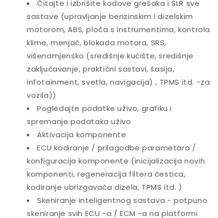
Čitajte i izbrišite kodove grešaka i SLR sve
sastave (upravljanje benzinskim i dizelskim
motorom, ABS, ploča s instrumentima, kontrola
klime, menjač, ​​blokada motora, SRS,
višenamjensko (središnje kućište, središnje
zaključavanje, praktični sastavi, šasija,
infotainment, svetla, navigacija) , TPMS itd. -za
vozila))
Pogledajte podatke uživo, grafiku i
spremanje podataka uživo
Aktivacija komponente
ECU kodiranje / prilagodbe parametara /
konfiguracija komponente (inicijalizacija novih
komponenti, regeneracija filtera čestica,
kodiranje ubrizgavača dizela, TPMS itd. )
Skeniranje inteligentnog sastava - potpuno
skeniranje svih ECU -a / ECM -a na platformi