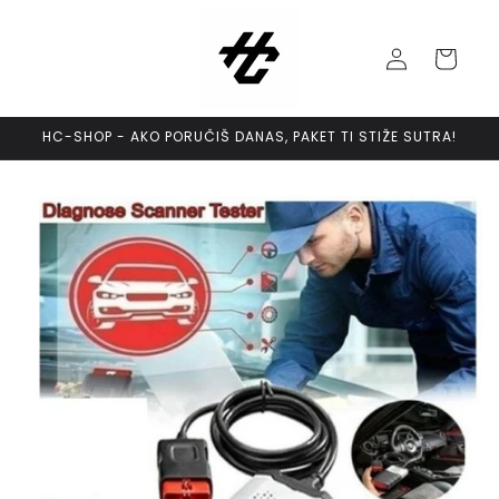
Skip to
content
Log
Cart
in
HC-SHOP - AKO PORUČIŠ DANAS, PAKET TI STIŽE SUTRA!
Skip to
product
information