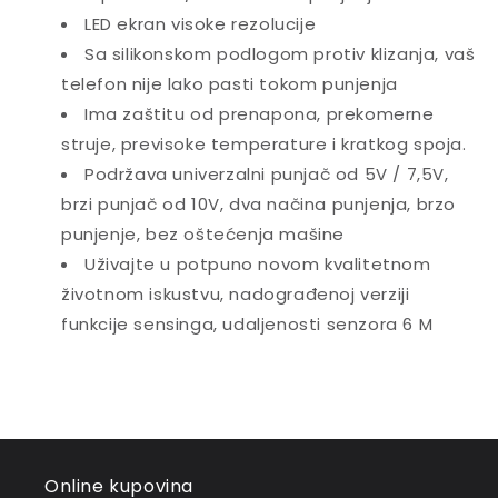
LED ekran visoke rezolucije
Sa silikonskom podlogom protiv klizanja, vaš
telefon nije lako pasti tokom punjenja
Ima zaštitu od prenapona, prekomerne
struje, previsoke temperature i kratkog spoja.
Podržava univerzalni punjač od 5V / 7,5V,
brzi punjač od 10V, dva načina punjenja, brzo
punjenje, bez oštećenja mašine
Uživajte u potpuno novom kvalitetnom
životnom iskustvu, nadograđenoj verziji
funkcije sensinga, udaljenosti senzora 6 M
Online kupovina