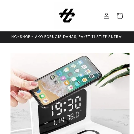
Skip to
content
Log
Cart
in
HC-SHOP - AKO PORUČIŠ DANAS, PAKET TI STIŽE SUTRA!
Skip to
product
information