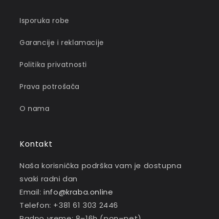
Isporuka robe
Garancije i reklamacije
Politika privatnosti
Prava potrošača
O nama
Kontakt
Naša korisnička podrška vam je dostupna
svaki radni dan
Email:
info@kraba.online
Telefon: +381 61 303 2446
Radno vreme: 8–16h (pon–pet)