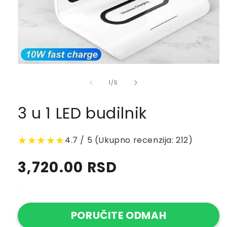
of
1
/
5
3 u 1 LED budilnik
★★★★★
4.7 / 5 (Ukupno recenzija: 212)
Regular
3,720.00 RSD
price
.
PORUČITE ODMAH