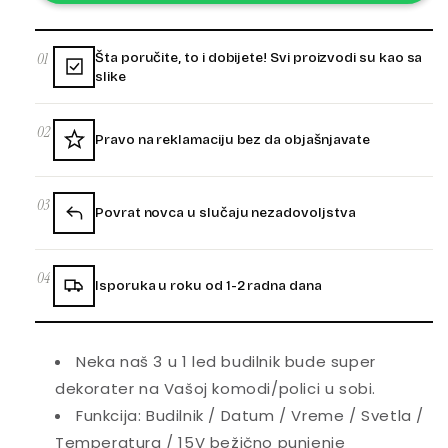
01
Šta poručite, to i dobijete! Svi proizvodi su kao sa
slike
02
Pravo na reklamaciju bez da objašnjavate
03
Povrat novca u slučaju nezadovoljstva
04
Isporuka u roku od 1-2 radna dana
Neka naš 3 u 1 led budilnik bude super
dekorater na Vašoj komodi/polici u sobi.
Funkcija: Budilnik / Datum / Vreme / Svetla /
Temperatura / 15V bežično punjenje